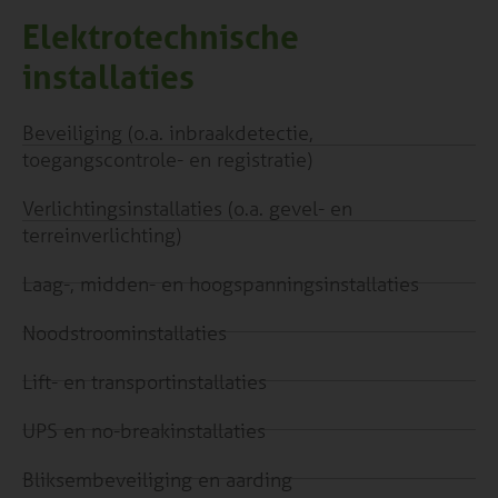
Elektrotechnische
installaties
Beveiliging (o.a. inbraakdetectie,
toegangscontrole- en registratie)
Verlichtingsinstallaties (o.a. gevel- en
terreinverlichting)
Laag-, midden- en hoogspanningsinstallaties
Noodstroominstallaties
Lift- en transportinstallaties
UPS en no-breakinstallaties
Bliksembeveiliging en aarding