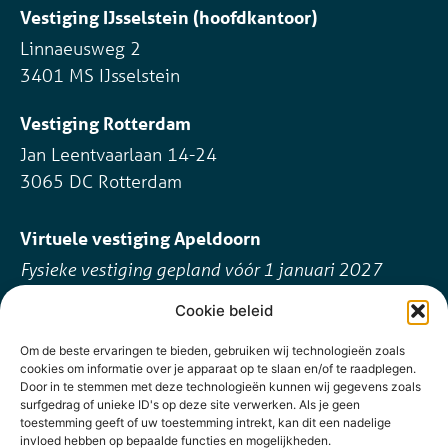
Vestiging IJsselstein (hoofdkantoor)
Linnaeusweg 2
3401 MS IJsselstein
Vestiging Rotterdam
Jan Leentvaarlaan 14-24
3065 DC Rotterdam
Virtuele vestiging Apeldoorn
Fysieke vestiging gepland vóór 1 januari 2027
Cookie beleid
Contact
088 88 20 200
Om de beste ervaringen te bieden, gebruiken wij technologieën zoals
cookies om informatie over je apparaat op te slaan en/of te raadplegen.
info@tbn.nl
Door in te stemmen met deze technologieën kunnen wij gegevens zoals
surfgedrag of unieke ID's op deze site verwerken. Als je geen
Volg ons online
toestemming geeft of uw toestemming intrekt, kan dit een nadelige
invloed hebben op bepaalde functies en mogelijkheden.