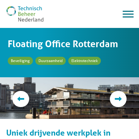
Floating Office Rotterdam
Beveiliging
Duurzaamheid
Elektrotechniek
Uniek drijvende werkplek in