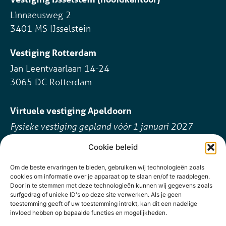
Linnaeusweg 2
3401 MS IJsselstein
Vestiging Rotterdam
Jan Leentvaarlaan 14-24
3065 DC Rotterdam
Virtuele vestiging Apeldoorn
Fysieke vestiging gepland vóór 1 januari 2027
Cookie beleid
Contact
088 88 20 200
Om de beste ervaringen te bieden, gebruiken wij technologieën zoals
cookies om informatie over je apparaat op te slaan en/of te raadplegen.
info@tbn.nl
Door in te stemmen met deze technologieën kunnen wij gegevens zoals
surfgedrag of unieke ID's op deze site verwerken. Als je geen
Volg ons online
toestemming geeft of uw toestemming intrekt, kan dit een nadelige
invloed hebben op bepaalde functies en mogelijkheden.